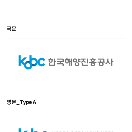
국문
영문_Type A