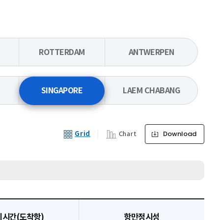
ROTTERDAM
ANTWERPEN
SINGAPORE
LAEM CHABANG
Download
Grid
Chart
기시간(도착항)
항만정시성