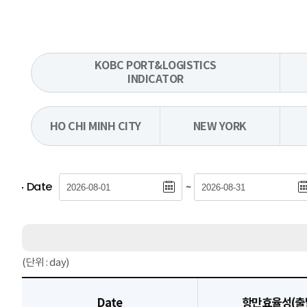
KOBC PORT&LOGISTICS
INDICATOR
HO CHI MINH CITY
NEW YORK
Date
~
(단위 : day)
Date
항만효율성(출