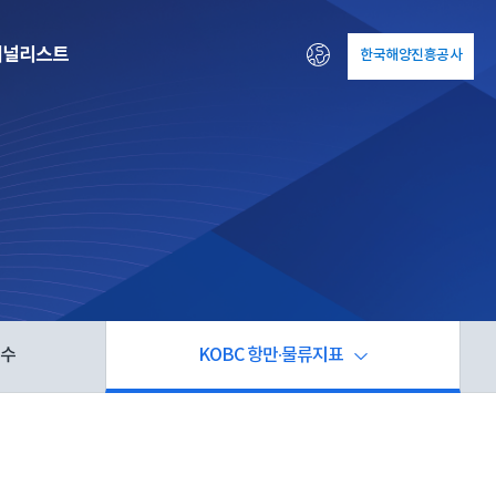
패널리스트
한국해양진흥공사
ENG
지수
KOBC 항만∙물류지표