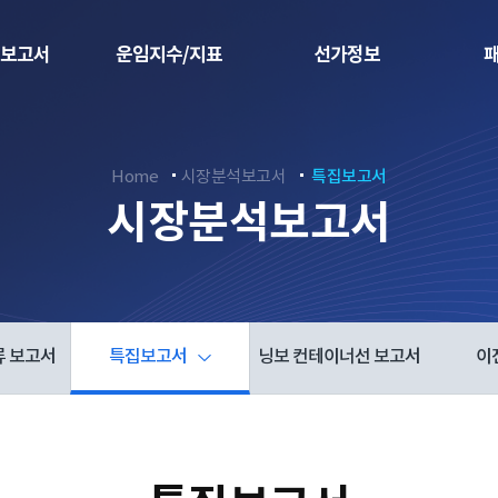
보고서
운임지수/지표
선가정보
Home
시장분석보고서
특집보고서
시장분석보고서
류 보고서
특집보고서
닝보 컨테이너선 보고서
이