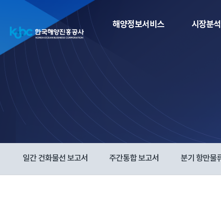
해양정보서비스
시장분석
일간 건화물선 보고서
주간통합 보고서
분기 항만물